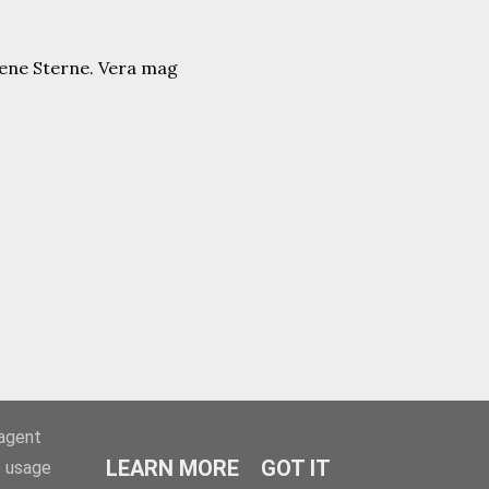
rene Sterne. Vera mag
-agent
LEARN MORE
GOT IT
e usage