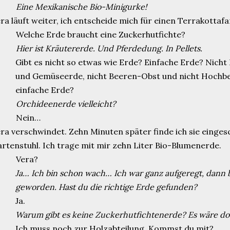
Eine Mexikanische Bio-Minigurke!
ra läuft weiter, ich entscheide mich für einen Terrakottafa
elche Erde braucht eine Zuckerhutfichte?
Hier ist Kräutererde. Und Pferdedung. In Pellets.
Gibt es nicht so etwas wie Erde? Einfache Erde? Nich
und Gemüseerde, nicht Beeren-Obst und nicht Hochb
einfache Erde?
Orchideenerde vielleicht?
Nein…
ra verschwindet. Zehn Minuten später finde ich sie einges
rtenstuhl. Ich trage mit mir zehn Liter Bio-Blumenerde.
Vera?
Ja… Ich bin schon wach… Ich war ganz aufgeregt, dann b
geworden. Hast du die richtige Erde gefunden?
Ja.
Warum gibt es keine Zuckerhutfichtenerde? Es wäre do
Ich muss noch zur Holzabteilung. Kommst du mit?