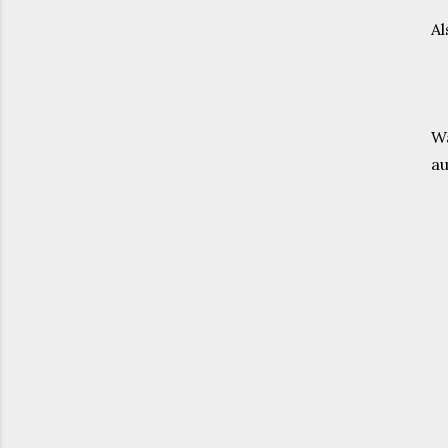
Al
Wä
au