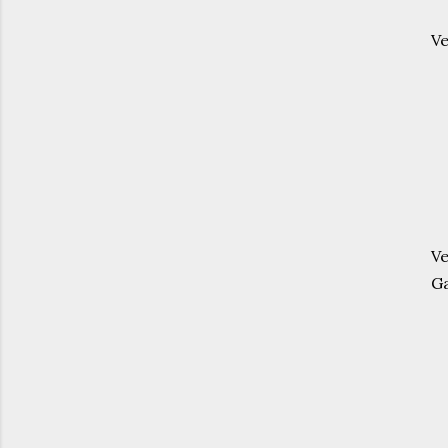
Ve
W
Ve
Ga