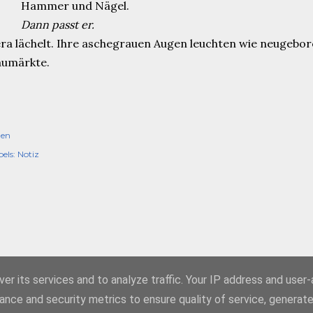
Hammer und Nägel.
Dann passt er.
ra lächelt. Ihre aschegrauen Augen leuchten wie neugebo
aumärkte.
len
els:
Notiz
Powered by Blogger
er its services and to analyze traffic. Your IP address and user
ance and security metrics to ensure quality of service, generat
Copiright 2017 - 2021 Szeredy. All rights reserved