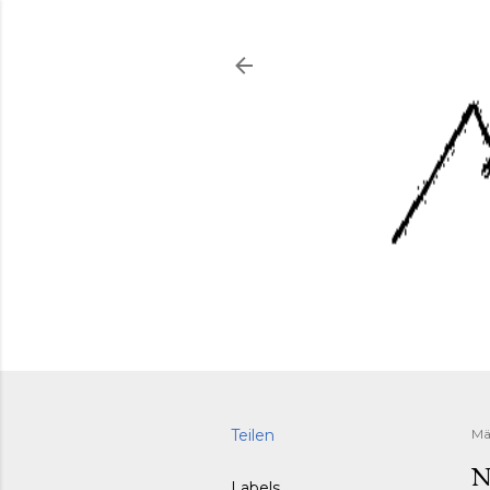
Teilen
Mä
N
Labels