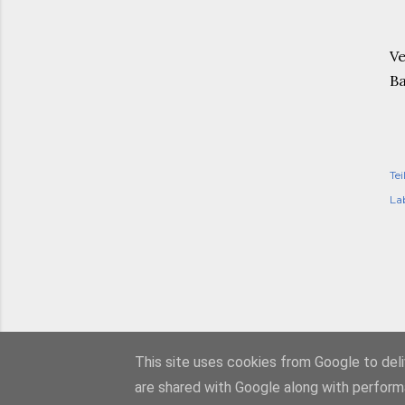
Ve
B
Tei
Lab
This site uses cookies from Google to deliv
are shared with Google along with perform